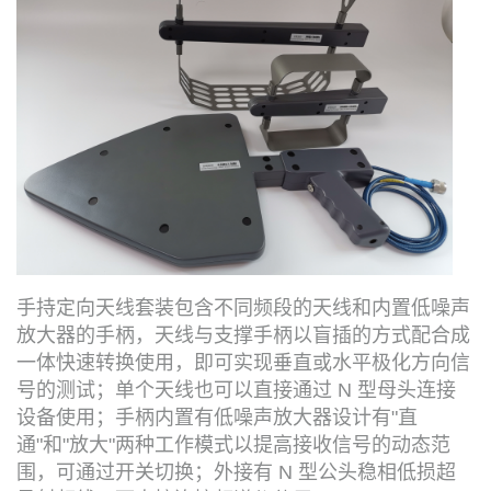
手持定向天线套装包含不同频段的天线和内置低噪声
放大器的手柄，天线与支撑手柄以盲插的方式配合成
一体快速转换使用，即可实现垂直或水平极化方向信
号的测试；单个天线也可以直接通过 N 型母头连接
设备使用；手柄内置有低噪声放大器设计有"直
通"和"放大"两种工作模式以提高接收信号的动态范
围，可通过开关切换；外接有 N 型公头稳相低损超